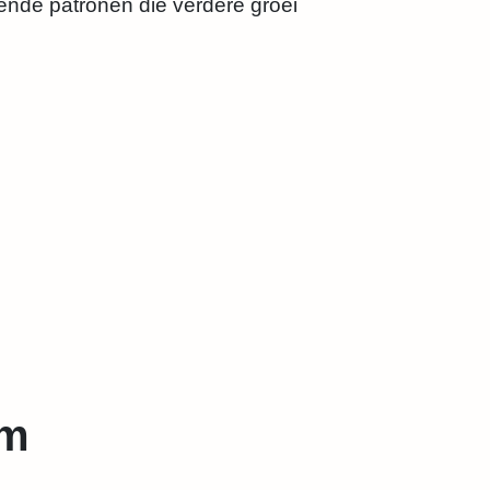
gende patronen die verdere groei
am