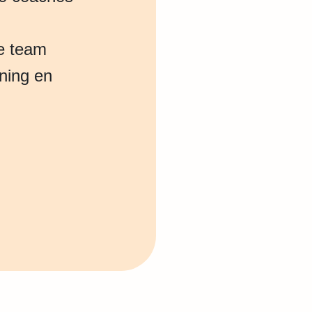
je team
uning en