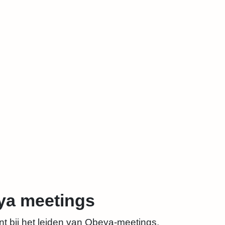
eya meetings
unt bij het leiden van Obeya-meetings,