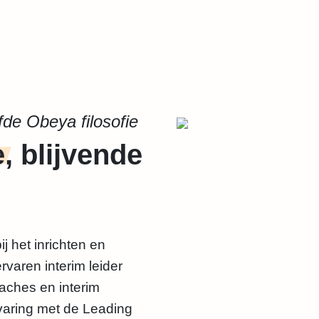
fde Obeya filosofie
e
, blijvende
j het inrichten en
ervaren interim leider
oaches en interim
varing met de Leading