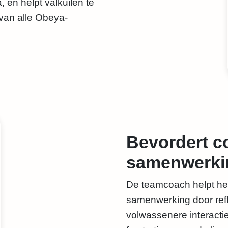
, en helpt valkuilen te
van alle Obeya-
Bevordert c
samenwerki
De teamcoach helpt he
samenwerking door refl
volwassenere interacti