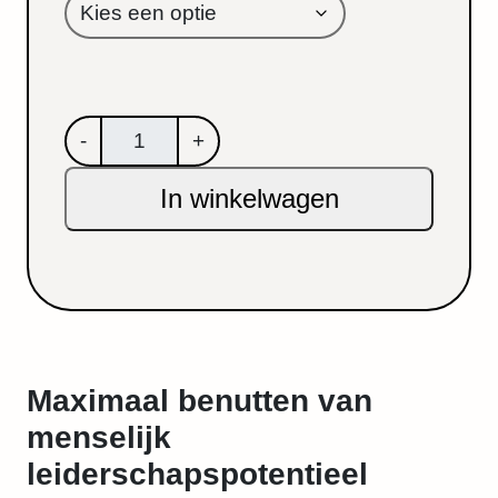
L
-
+
e
In winkelwagen
i
d
e
r
s
c
Maximaal benutten van
h
a
menselijk
p
leiderschapspotentieel
m