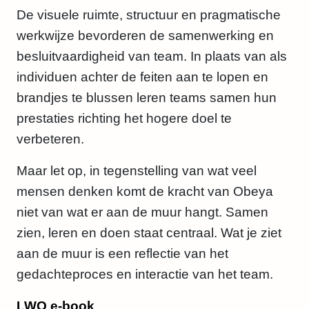
k
De visuele ruimte, structuur en pragmatische
)
werkwijze bevorderen de samenwerking en
a
besluitvaardigheid van team. In plaats van als
a
individuen achter de feiten aan te lopen en
n
brandjes te blussen leren teams samen hun
t
prestaties richting het hogere doel te
a
verbeteren.
l
Maar let op, in tegenstelling van wat veel
mensen denken komt de kracht van Obeya
niet van wat er aan de muur hangt. Samen
zien, leren en doen staat centraal. Wat je ziet
aan de muur is een reflectie van het
gedachteproces en interactie van het team.
LWO e-book