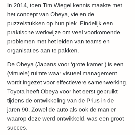
In 2014, toen Tim Wiegel kennis maakte met
e
het concept van Obeya, vielen de
t
puzzelstukken op hun plek. Eindelijk een
O
praktische werkwijze om veel voorkomende
b
problemen met het leiden van teams en
e
organisaties aan te pakken.
y
a
De Obeya (Japans voor ‘grote kamer’) is een
(
(virtuele) ruimte waar visueel management
h
wordt ingezet voor effectievere samenwerking.
e
Toyota heeft Obeya voor het eerst gebruikt
t
tijdens de ontwikkeling van de Prius in de
b
jaren 90. Zowel de auto als ook de manier
o
waarop deze werd ontwikkeld, was een groot
e
succes.