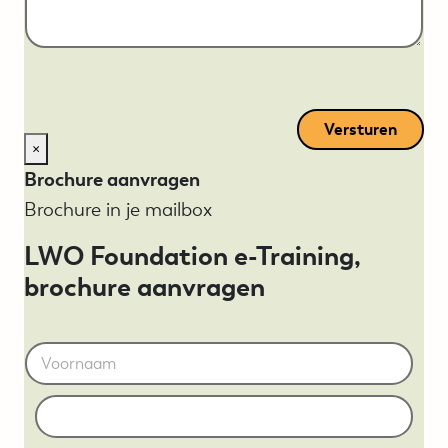
p
g
r
o
i
f
c
b
h
e
t
r
i
Versturen
c
×
h
Brochure aanvragen
t
Brochure in je mailbox
LWO Foundation e-Training,
brochure aanvragen
N
First
a
a
Middle
m
*