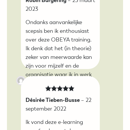
Robin Burgering
–
23 maart
theorie aan de slag moest,
5
uit 5
2023
erg fijn!
Ondanks aanvankelijke
scepsis ben ik enthousiast
over deze OBEYA training.
Ik denk dat het (in theorie)
zeker van meerwaarde kan
zijn voor mijzelf en de
organisatie waar ik in werk
en waarin ik mag sturen.
Wel ben ik nog beducht
Gewaardeerd
Désirée Tieben-Busse
–
22
voor de taaiheid van
5
uit 5
september 2022
bestaande structuren, of
juiste het ontbreken
Ik vond deze e-learning
daarvan. De podcast van