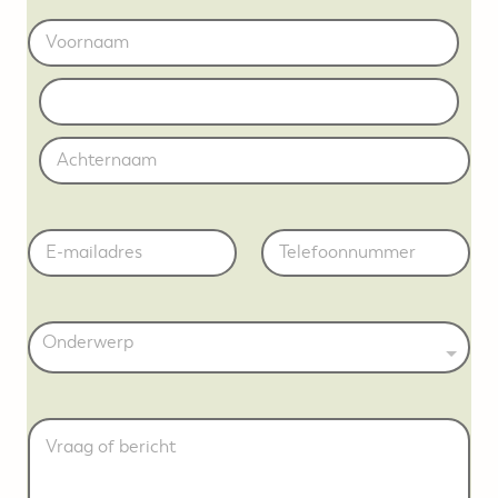
N
First
a
a
Middle
m
*
Last
V
E
T
r
m
e
a
a
l
a
i
e
g
l
f
b
O
*
o
e
n
o
r
d
n
i
e
c
r
V
h
w
r
t
e
a
b
r
a
e